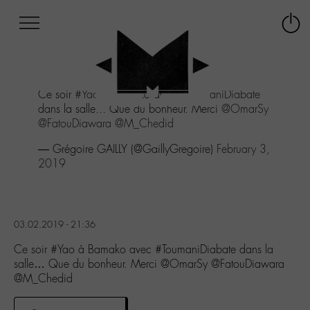
Afficher
Panneau de gestion des cookies
Labo
Connex
-
le
M-
menu
Aller
Ce soir
#Yao
à Bamako avec
#ToumaniDiabate
au
dans la salle... Que du bonheur. Merci
@OmarSy
menu
@FatouDiawara
@M_Chedid
Aller
au
— Grégoire GAILLY (@GaillyGregoire)
February 3,
contenu
2019
Aller
à
la
recherche
03.02.2019 - 21:36
Ce soir #Yao à Bamako avec #ToumaniDiabate dans la
salle… Que du bonheur. Merci @OmarSy @FatouDiawara
@M_Chedid