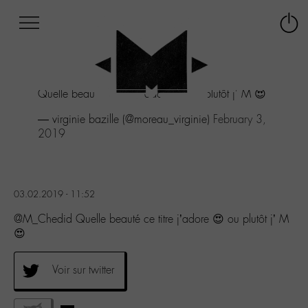
Afficher
Panneau de gestion des cookies
Labo
Connex
-
le
M-
menu
Aller
Quelle beauté ce titre j'adore 😍 ou plutôt j' M 😍
au
menu
— virginie bazille (@moreau_virginie)
February 3,
Aller
2019
au
contenu
Aller
à
03.02.2019 - 11:52
la
recherche
@M_Chedid Quelle beauté ce titre j’adore 😍 ou plutôt j’ M
😍
Voir sur twitter