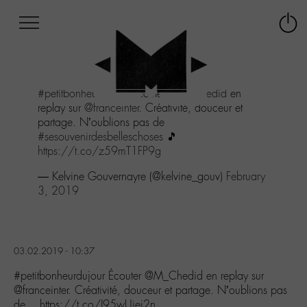
Afficher
Panneau de gestion des cookies
Labo
Connex
-
le
M-
menu
Aller
#petitbonheurdujour
Écouter
@M_Chedid
en
au
replay sur
@franceinter
. Créativité, douceur et
menu
partage. N’oublions pas de
Aller
#sesouvenirdesbelleschoses
🎵
au
https://t.co/z59mT1FP9g
contenu
Aller
— Kelvine Gouvernayre (@kelvine_gouv)
February
à
3, 2019
la
recherche
03.02.2019 - 10:37
#petitbonheurdujour Écouter @M_Chedid en replay sur
@franceinter. Créativité, douceur et partage. N’oublions pas
de… https://t.co/J95wUiej2n