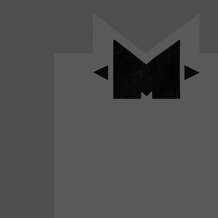
Panneau de gestion des cookies
LABO
-
Aller
Laboratoire
au
poétique
M-
menu
et
musical
Aller
autour
au
de
contenu
l'univers
Aller
de
-
à
M-
la
recherche