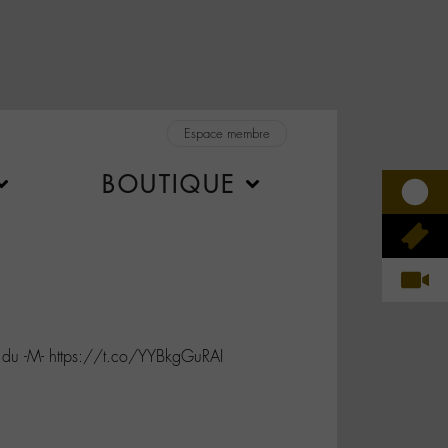
Espace membre
BOUTIQUE
 du -M- https://t.co/YYBkgGuRAI