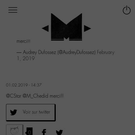
Afficher
Panneau de gestion des cookies
Labo
Connex
-
le
M-
menu
Aller
merci!!
au
menu
— Audrey Dufossez (@AudreyDufossez)
February
Aller
1, 2019
au
contenu
Aller
à
01.02.2019 - 14:37
la
recherche
@CStar @M_Chedid merci!!
Voir sur twitter
0