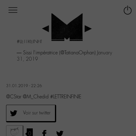
Afficher
Panneau de gestion des cookies
Labo
Connex
-
le
M-
menu
Aller
#LETTREINFINIE
au
menu
— Sissi l'impératrice (@TatianaOrphan)
January
Aller
31, 2019
au
contenu
Aller
à
31.01.2019 - 22:26
la
recherche
@CStar @M_Chedid #LETTREINFINIE
Voir sur twitter
0