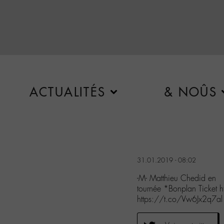
ACTUALITÉS
& NOÛS
31.01.2019 - 08:02
-M- Matthieu Chedid en
tournée *Bonplan Ticket
https://t.co/Vw6Jx2q7al