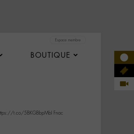
Espace membre
BOUTIQUE
 https://t.co/5BKGBbpMbI Fnac