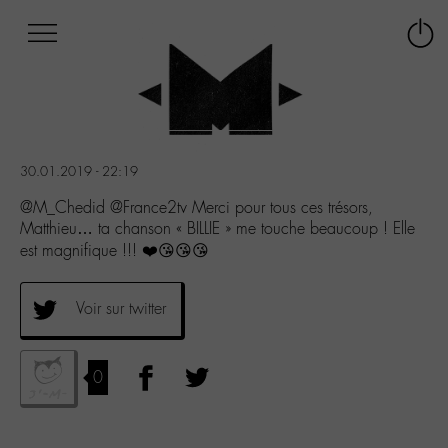
Afficher
Panneau de gestion des cookies
Labo
Connex
-
le
M-
menu
Aller
au
menu
30.01.2019 - 22:19
Aller
au
@M_Chedid @France2tv Merci pour tous ces trésors,
contenu
Matthieu… ta chanson « BILLIE » me touche beaucoup ! Elle
Aller
est magnifique !!! ❤️😘😘😘
à
la
recherche
Voir sur twitter
0