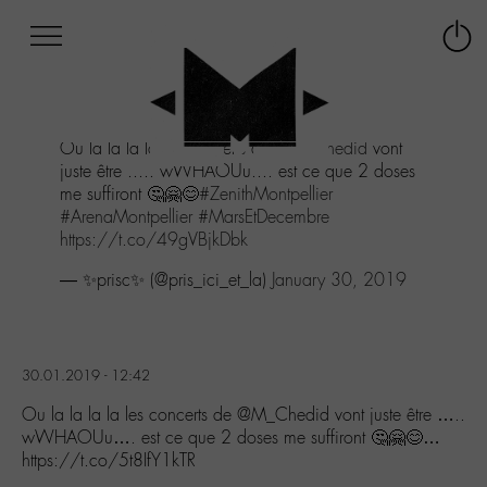
Afficher
Panneau de gestion des cookies
Labo
Connex
-
le
M-
menu
Aller
Ou la la la la les concerts de
@M_Chedid
vont
au
juste être ..... wWHAOUu.... est ce que 2 doses
menu
me suffiront 🤔🤗😊
#ZenithMontpellier
Aller
#ArenaMontpellier
#MarsEtDecembre
au
https://t.co/49gVBjkDbk
contenu
Aller
— ✨prisc✨ (@pris_ici_et_la)
January 30, 2019
à
la
recherche
30.01.2019 - 12:42
Ou la la la la les concerts de @M_Chedid vont juste être …..
wWHAOUu…. est ce que 2 doses me suffiront 🤔🤗😊…
https://t.co/5t8IfY1kTR