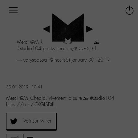
Afficher
Panneau de gestion des cookies
Labo
Connex
-
le
M-
menu
Aller
Merci
@M_Chedid
, vivement la suite 🙏
au
#studio104
pic.twitter.com/IOfGfSDtfL
menu
Aller
— varysoasoa (@lhostis6)
January 30, 2019
au
contenu
Aller
à
30.01.2019 - 10:41
la
recherche
Merci @M_Chedid, vivement la suite 🙏 #studio104
https://t.co/IOfGfSDtfL
Voir sur twitter