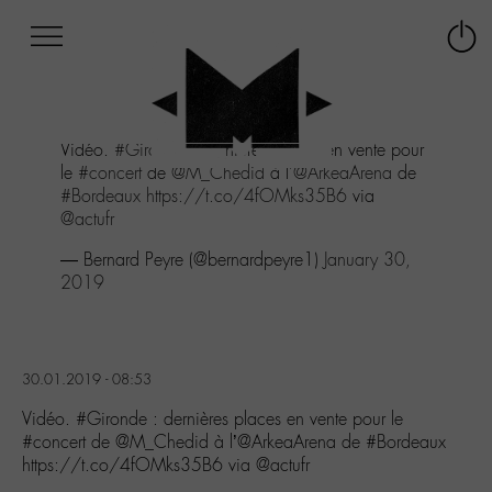
Afficher
Panneau de gestion des cookies
Labo
Connex
-
le
M-
menu
Aller
Vidéo.
#Gironde
: dernières places en vente pour
au
le
#concert
de
@M_Chedid
à l'
@ArkeaArena
de
menu
#Bordeaux
https://t.co/4fOMks35B6
via
Aller
@actufr
au
contenu
— Bernard Peyre (@bernardpeyre1)
January 30,
Aller
2019
à
la
recherche
30.01.2019 - 08:53
Vidéo. #Gironde : dernières places en vente pour le
#concert de @M_Chedid à l’@ArkeaArena de #Bordeaux
https://t.co/4fOMks35B6 via @actufr