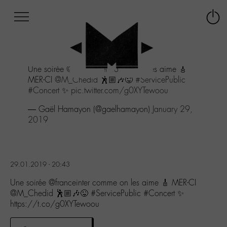
Afficher
Panneau de gestion des cookies
Labo
Connex
-
le
M-
menu
Aller
Une soirée
@franceinter
comme on les aime 🎸
au
MER-CI
@M_Chedid
🕺🏼🎶😜
#ServicePublic
menu
#Concert
✨
pic.twitter.com/g0XYTewoou
Aller
au
— Gaël Hamayon (@gaelhamayon)
January 29,
contenu
2019
Aller
à
la
recherche
29.01.2019 - 20:43
Une soirée @franceinter comme on les aime 🎸 MER-CI
@M_Chedid 🕺🏼🎶😜 #ServicePublic #Concert ✨
https://t.co/g0XYTewoou