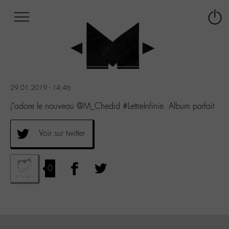
Afficher
Panneau de gestion des cookies
Labo
Connex
-
le
M-
menu
Aller
au
menu
29.01.2019 - 14:46
Aller
au
j’adore le nouveau @M_Chedid #LettreInfinie. Album parfait
contenu
Aller
Voir sur twitter
à
la
recherche
0