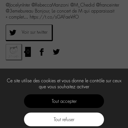
@JocelynInter @RebeccaManzoni @M_Chedid @franceinter
@3emebureau Bonjour, Le concert de M qui apparaissait
« complet… https://t.co/sGAFaeVrfO
Voir sur twitter
0
Ce site utilise des cookies et vous donne le contrôle sur ceux
que vous souhaitez activer
Tout accepter
Tout refuser