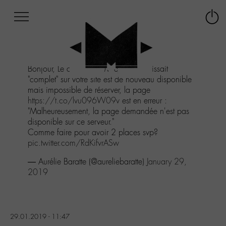
Afficher
Panneau de gestion des cookies
Labo
Connex
-
le
M-
menu
Aller
Bonjour, Le concert de M qui apparaissait
au
"complet" sur votre site est de nouveau disponible
menu
mais impossible de réserver, la page
Aller
https://t.co/lvu096W09v
est en erreur :
au
"Malheureusement, la page demandée n'est pas
contenu
disponible sur ce serveur."
Aller
Comme faire pour avoir 2 places svp?
à
pic.twitter.com/RdKifvrASw
la
recherche
— Aurélie Baratte (@aureliebaratte)
January 29,
2019
29.01.2019 - 11:47