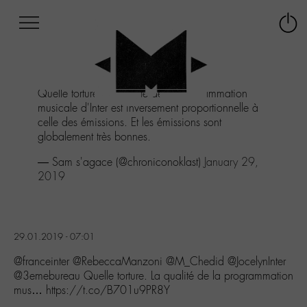
Afficher
Panneau de gestion des cookies
Labo
Connex
-
le
M-
menu
Aller
Quelle torture. La qualité de la programmation
au
musicale d'Inter est inversement proportionnelle à
menu
celle des émissions. Et les émissions sont
Aller
globalement très bonnes.
au
contenu
— Sam s'agace (@chroniconoklast)
January 29,
Aller
2019
à
la
recherche
29.01.2019 - 07:01
@franceinter @RebeccaManzoni @M_Chedid @JocelynInter
@3emebureau Quelle torture. La qualité de la programmation
mus… https://t.co/B701u9PR8Y