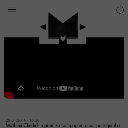
Afficher
Panneau de gestion des cookies
Labo
Connex
-
le
M-
menu
Aller
au
menu
Aller
au
contenu
Aller
à
la
recherche
28.01.2019 - 16:38
Matthieu Chedid : qui est sa compagne Loica, pour qui il a