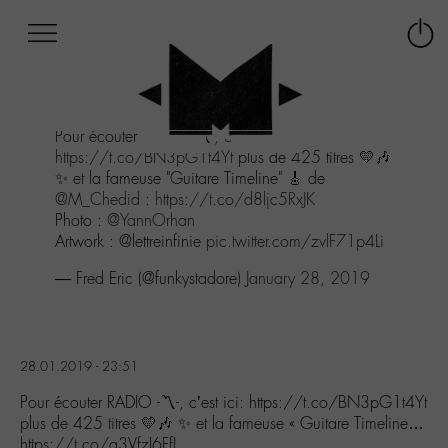
Afficher
Panneau de gestion des cookies
Labo
Connex
-
le
M-
menu
Aller
Pour écouter RADIO -〽️-, c'est ici:
au
https://t.co/BN3pG1t4Yt
plus de 425 titres 💛🎶
menu
✨ et la fameuse "Guitare Timeline" 🎸 de
Aller
@M_Chedid
:
https://t.co/d8ljc5RxJK
au
Photo :
@YannOrhan
contenu
Artwork : @lettreinfinie
pic.twitter.com/zvlF71p4Li
Aller
à
— Fred Eric (@funkystadore)
January 28, 2019
la
recherche
28.01.2019 - 23:51
Pour écouter RADIO -〽️-, c’est ici: https://t.co/BN3pG1t4Yt
plus de 425 titres 💛🎶 ✨ et la fameuse « Guitare Timeline…
https://t.co/q3VfzI6FfL