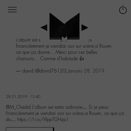
Afficher
Panneau de gestion des cookies
Labo
Connex
-
le
M-
menu
Aller
L'album est extra ordinaire... Si je peux
au
financièrement je viendrai voir sur scène,a Rouen,
menu
ce que ça donne... Merci pour ces belles
Aller
chansons... Comme d'habitude 👍
au
contenu
— david (@david76120)
January 28, 2019
Aller
à
la
recherche
28.01.2019 - 15:40
@M_Chedid L’album est extra ordinaire… Si je peux
financièrement je viendrai voir sur scène,a Rouen, ce que ça
do… https://t.co/VIppTGHzp1