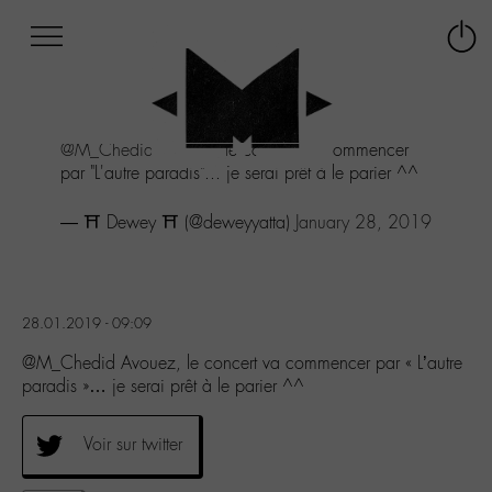
Afficher
Panneau de gestion des cookies
Labo
Connex
-
le
M-
menu
Aller
@M_Chedid
Avouez, le concert va commencer
au
par "L'autre paradis"... je serai prêt à le parier ^^
menu
Aller
— ⛩ Dewey ⛩ (@deweyyatta)
January 28, 2019
au
contenu
Aller
à
la
28.01.2019 - 09:09
recherche
@M_Chedid Avouez, le concert va commencer par « L’autre
paradis »… je serai prêt à le parier ^^
Voir sur twitter