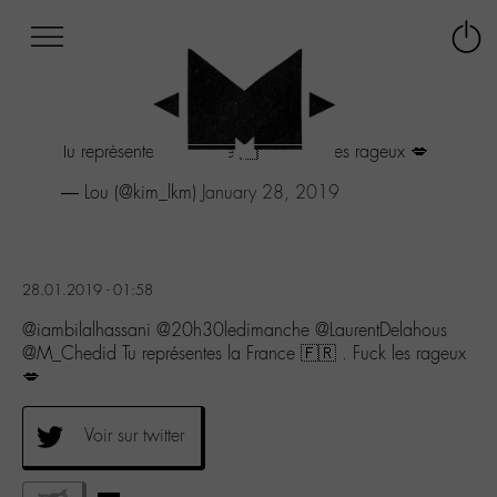
Afficher
Panneau de gestion des cookies
Labo
Connex
-
le
M-
menu
Aller
Tu représentes la France 🇫🇷 . Fuck les rageux 💋
au
menu
— Lou (@kim_lkm)
January 28, 2019
Aller
au
contenu
Aller
28.01.2019 - 01:58
à
la
@iambilalhassani @20h30ledimanche @LaurentDelahous
recherche
@M_Chedid Tu représentes la France 🇫🇷 . Fuck les rageux
💋
Voir sur twitter