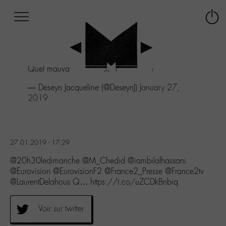
Afficher
Panneau de gestion des cookies
Labo
Connex
-
le
M-
menu
Aller
Quel mauvais choix pour l eurovision
au
menu
— Deseyn Jacqueline (@DeseynJ)
January 27,
Aller
2019
au
contenu
Aller
à
27.01.2019 - 17:29
la
recherche
@20h30ledimanche @M_Chedid @iambilalhassani
@Eurovision @EurovisionF2 @France2_Presse @France2tv
@LaurentDelahous Q… https://t.co/uZCDkBnbiq
Voir sur twitter