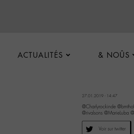
ACTUALITÉS
& NOÛS
27.01.2019 - 14:47
@Charlyrockinde @bmtho
@rivalsons @MarieLuba @P
Voir sur twitter