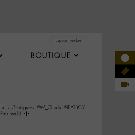
Espace membre
BOUTIQUE
fficial @sethgueko @M_Chedid @RATBOY
inkinsidefr 🤷