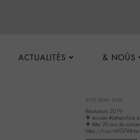
ACTUALITÉS
& NOÛS
27.01.2019 - 15:05
Résolutions 2019
🍭 écouter #LettreInifinie à 
🍭 fêter 20 ans de conc
https://t.co/nlVG76lHau