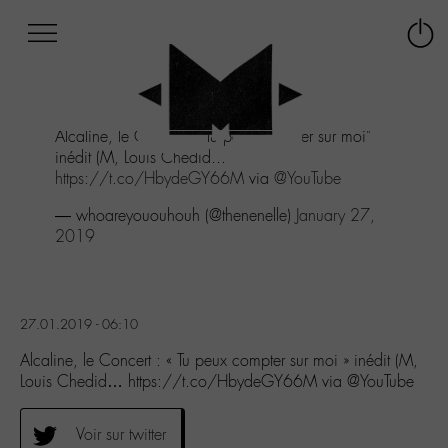
Afficher
Panneau de gestion des cookies
Labo
Connex
-
le
M-
menu
Aller
Alcaline, le Concert : "Tu peux compter sur moi"
au
inédit (M, Louis Chedid...
menu
https://t.co/HbydeGY66M
via
@YouTube
Aller
au
— whoareyououhouh (@thenenelle)
January 27,
contenu
2019
Aller
à
la
recherche
27.01.2019 - 06:10
Alcaline, le Concert : « Tu peux compter sur moi » inédit (M,
Louis Chedid… https://t.co/HbydeGY66M via @YouTube
Voir sur twitter