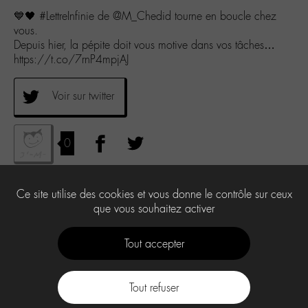
💙🖤 #LettreInfinie de @M_Chedid tourne en boucle chez
vous.
Depuis hier, la pépite doit vous motive dans vos tâches…
https://t.co/7rnP4mpjAJ
Voir sur twitter
0
Ce site utilise des cookies et vous donne le contrôle sur ceux
que vous souhaitez activer
Tout accepter
Tout refuser