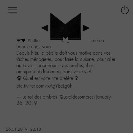
Afficher
Panneau de gestion des cookies
Labo
Connex
-
le
M-
menu
Aller
💙🖤
#LettreInfinie
de
@M_Chedid
tourne en
au
boucle chez vous.
menu
Depuis hier, la pépite doit vous motive dans vos
Aller
tâches ménagères, pour faire la cuisine, pour aller
au
au travail, pour nourrir vos oreilles, il est
contenu
omniprésent désormais dans votre vie!
Aller
🎧 Quel est votre titre préféré ⁉️
à
la
pic.twitter.com/xAgYBeLg6h
recherche
— Le roi des ombres (@Leroidesombres)
January
26, 2019
26.01.2019 - 22:18