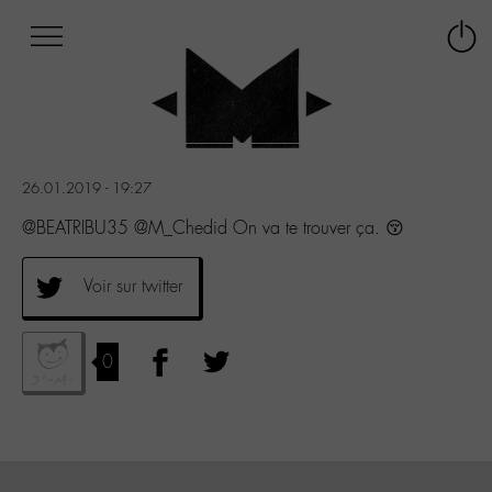
Afficher
Panneau de gestion des cookies
Labo
Connex
-
le
M-
menu
Aller
au
menu
26.01.2019 - 19:27
Aller
au
@BEATRIBU35 @M_Chedid On va te trouver ça. 😚
contenu
Aller
Voir sur twitter
à
la
recherche
0