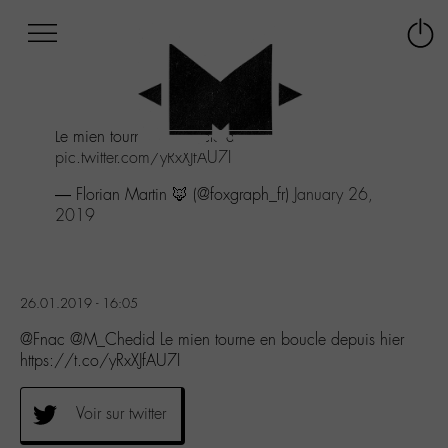
Afficher
Panneau de gestion des cookies
Labo
Connex
-
le
M-
menu
Aller
Le mien tourne en boucle depuis hier
au
pic.twitter.com/yRxXJfAU7I
menu
Aller
— Florian Martin 🦊 (@foxgraph_fr)
January 26,
au
2019
contenu
Aller
à
la
26.01.2019 - 16:05
recherche
@Fnac @M_Chedid Le mien tourne en boucle depuis hier
https://t.co/yRxXJfAU7I
Voir sur twitter