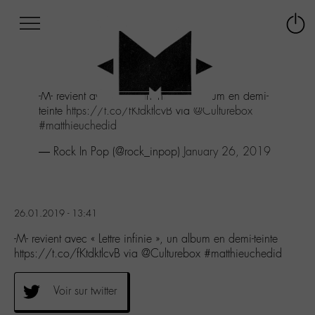
Afficher
Panneau de gestion des cookies
Labo
Connex
-
le
M-
menu
Aller
-M- revient avec "Lettre infinie", un album en demi-
au
teinte
https://t.co/fKtdktlcvB
via
@Culturebox
menu
#matthieuchedid
Aller
au
— Rock In Pop (@rock_inpop)
January 26, 2019
contenu
Aller
à
la
26.01.2019 - 13:41
recherche
-M- revient avec « Lettre infinie », un album en demi-teinte
https://t.co/fKtdktlcvB via @Culturebox #matthieuchedid
Voir sur twitter