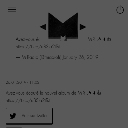
Afficher
Panneau de gestion des cookies
Labo
Connex
-
le
M-
menu
Aller
Avez-vous écouté le nouvel album de M ? 🎶 ⬇️ 👍
au
menu
https://t.co/uBSIa2tTst
Aller
— M Radio (@mradiofr)
January 26, 2019
au
contenu
Aller
à
la
26.01.2019 - 11:02
recherche
Avez-vous écouté le nouvel album de M ? 🎶 ⬇️ 👍
https://t.co/uBSIa2tTst
Voir sur twitter