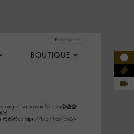
Espace membre
BOUTIQUE
d omg on va pouvoir l’écouter😲😱😱
😍
eee 😍😍😍aa https://t.co/4rcd4pso2V