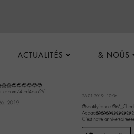
ACTUALITÉS
& NOÛS
a😱😱😱😍😍😍😍😍😍
witter.com/4rcd4pso2V
26.01.2019 - 10:06
 26, 2019
@spotifyfrance @M_Chedi
Aaaaa😱😱😱😍😍😍😍
C’est notre anniversaire