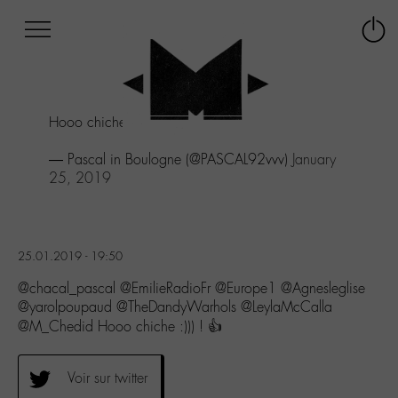
Afficher
Panneau de gestion des cookies
Labo
Connex
-
le
M-
menu
Aller
Hooo chiche :))) ! 👍
au
menu
— Pascal in Boulogne (@PASCAL92vvv)
January
Aller
25, 2019
au
contenu
Aller
à
la
25.01.2019 - 19:50
recherche
@chacal_pascal @EmilieRadioFr @Europe1 @Agnesleglise
@yarolpoupaud @TheDandyWarhols @LeylaMcCalla
@M_Chedid Hooo chiche :))) ! 👍
Voir sur twitter