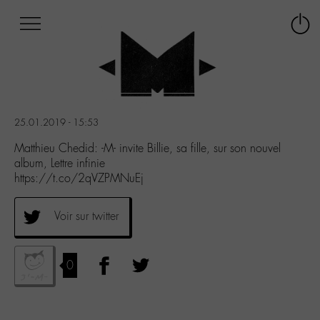
Afficher
Panneau de gestion des cookies
Labo
Connex
-
le
M-
menu
Aller
au
menu
25.01.2019 - 15:53
Aller
au
Matthieu Chedid: -M- invite Billie, sa fille, sur son nouvel
contenu
album, Lettre infinie
Aller
https://t.co/2qVZPMNuEj
à
la
Voir sur twitter
recherche
0