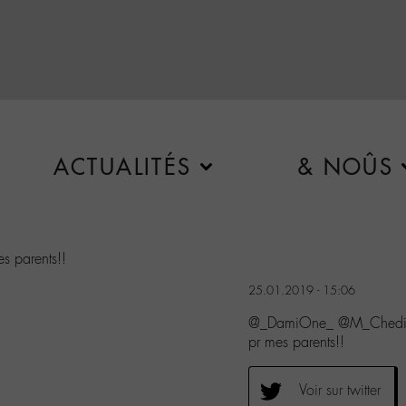
ACTUALITÉS
& NOÛS
s parents!!
25.01.2019 - 15:06
@_DamiOne_ @M_Chedid E
pr mes parents!!
Voir sur twitter