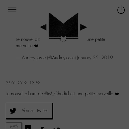
Afficher
Panneau de gestion des cookies
Labo
Connex
-
le
M-
menu
Aller
Le nouvel album de
@M_Chedid
est une petite
au
merveille ❤️
menu
Aller
— Audrey Josse (@AudreyJosse)
January 25, 2019
au
contenu
Aller
à
la
25.01.2019 - 12:59
recherche
Le nouvel album de @M_Chedid est une petite merveille ❤️
Voir sur twitter