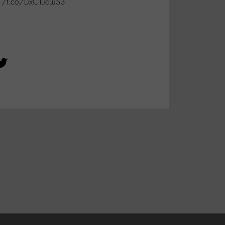
://t.co/DxCTucLuS3