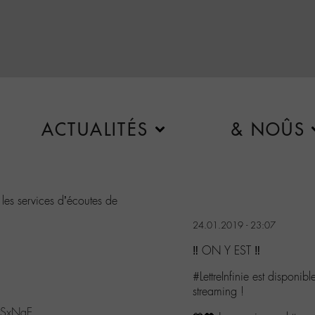
ACTUALITÉS
& NOÛS
 les services d’écoutes de
24.01.2019 - 23:07
‼️ ON Y EST ‼️
#LettreInfinie est disponib
streaming !
QySxNqE