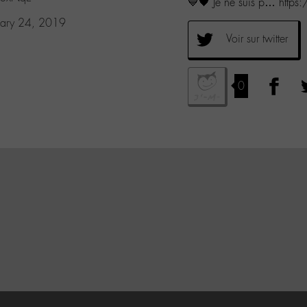
💙🖤 Je ne suis p… https
uary 24, 2019
Voir sur twitter
0