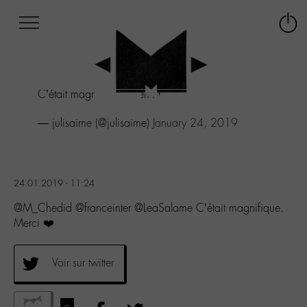
Afficher
Panneau de gestion des cookies
Labo
Connex
-
le
M-
menu
Aller
C’était magnifique. Merci ❤️
au
menu
— julisaime (@julisaime)
January 24, 2019
Aller
au
contenu
Aller
à
24.01.2019 - 11:24
la
@M_Chedid @franceinter @LeaSalame C’était magnifique.
recherche
Merci ❤️
Voir sur twitter