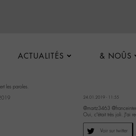
ACTUALITÉS
& NOÛS
ert les paroles.
 2019
24.01.2019 - 11:55
@martz3463 @franceint
Oui, c’était très joli. J’ai 
Voir sur twitter