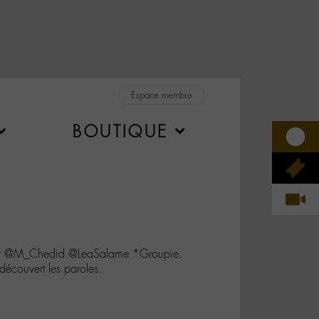
Espace membre
BOUTIQUE
er @M_Chedid @LeaSalame *Groupie.
redécouvert les paroles.