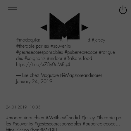
Afficher
Panneau de gestion des cookies
Labo
Connex
-
le
M-
menu
Aller
#modequiaduchien
#MatthieuChedid
#Jersey
au
#therapie
par les
#souvenirs
menu
#gestesecoresponsables
#puberteprecoce
#fatigue
Aller
des
#soignants
#indoor
#Balkans
food
au
https://t.co/x78y0dM8g4
contenu
Aller
— Lire chez Magstore (@Magstoreandmore)
à
January 24, 2019
la
recherche
24.01.2019 - 10:33
#modequiaduchien #MatthieuChedid #Jersey #therapie par
les #souvenirs #gestesecoresponsables #puberteprecoce…
https://t.co/bonBiMKDIU