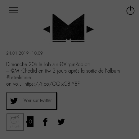
Afficher
Panneau de gestion des cookies
Labo
Connex
-
le
M-
menu
Aller
au
menu
24.01.2019 - 10:09
Aller
au
Dimanche 20h le Lab sur @VirginRadiofr
contenu
– @M_Chedid en itw 2 jours après la sortie de l’album
Aller
#LettreInfinie
à
on vo… https://t.co/GQIxC8iY8F
la
recherche
Voir sur twitter
0