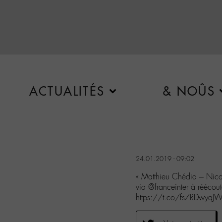
ACTUALITÉS
& NOÛS
24.01.2019 - 09:02
« Matthieu Chédid – Nicol
via @franceinter à réécou
https://t.co/fs7RDwyqJ