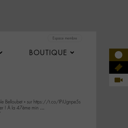
Espace membre
BOUTIQUE
e Belloubet » sur https://t.co/IPiUgnpe5s
ter ! À la 47ème min ⁦…
W