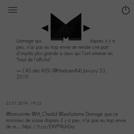
Afficher
Panneau de gestion des cookies
Labo
Connex
-
le
M-
menu
Aller
Domage que ce monsieur de suisse disparu il y a
au
peu, n'ai pas eu trop envie de rendre une part
menu
d'impôts plus grande a ceux qui l'ont amener en
Aller
"haut de l'affiche"
au
contenu
— L'AS des ASS! (@Hadryen84)
January 23,
Aller
2019
à
la
recherche
23.01.2019 - 19:52
@franceinter @M_Chedid @LeaSalame Domage que ce
monsieur de suisse disparu il y a peu, n’ai pas eu trop envie
de re… https://t.co/EWP9Iyh0ia