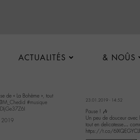
ACTUALITÉS
& NOÛS
se de « La Bohème », tout
23.01.2019 - 14:52
@M_Chedid
#musique
/DIjGe37Z6I
Pause ! 🎶
Un peu de douceur avec l
, 2019
tout en delicatesse… com
https://t.co/6IXQEGYCL