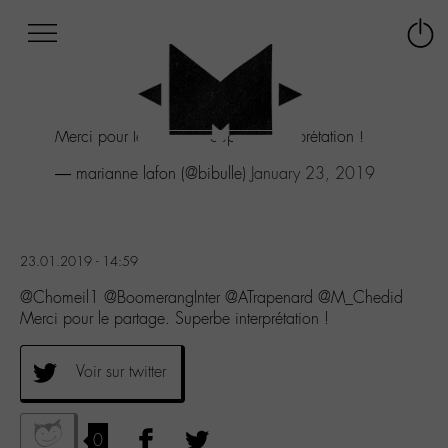
Afficher
Panneau de gestion des cookies
Labo
Connex
-
le
M-
menu
Aller
Merci pour le partage. Superbe interprétation !
au
menu
— marianne lafon (@bibulle)
January 23, 2019
Aller
au
contenu
Aller
23.01.2019 - 14:59
à
la
@Chomeil1 @BoomerangInter @ATrapenard @M_Chedid
recherche
Merci pour le partage. Superbe interprétation !
Voir sur twitter
0