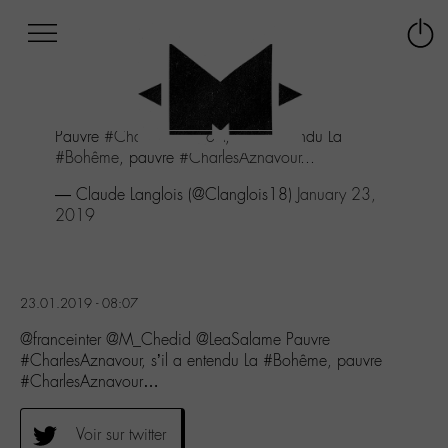
Afficher
Panneau de gestion des cookies
Labo
Connex
-
le
M-
menu
Aller
Pauvre
#CharlesAznavour
, s'il a entendu La
au
#Bohême
, pauvre
#CharlesAznavour
...
menu
Aller
— Claude Langlois (@Clanglois18)
January 23,
au
2019
contenu
Aller
à
la
23.01.2019 - 08:07
recherche
@franceinter @M_Chedid @LeaSalame Pauvre
#CharlesAznavour, s’il a entendu La #Bohême, pauvre
#CharlesAznavour…
Voir sur twitter