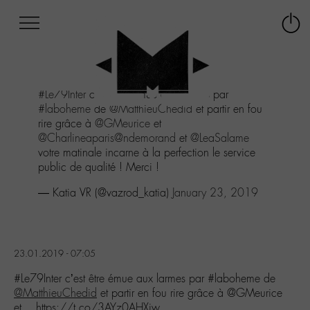
Afficher
Panneau de gestion des cookies
Labo
Connex
-
le
M-
menu
Aller
#Le79Inter
c’est être émue aux larmes par
au
#laboheme
de
@MatthieuChedid
et partir en fou
menu
rire grâce à
@GMeurice
et
Aller
@Charlineaparis
@ndemorand
et
@LeaSalame
au
votre matinale incarne à la perfection le service
contenu
public de qualité ! Merci !
Aller
à
— Katia VR (@vazrod_katia)
January 23, 2019
la
recherche
23.01.2019 - 07:05
#Le79Inter c’est être émue aux larmes par #laboheme de
@MatthieuChedid
et partir en fou rire grâce à @GMeurice
et… https://t.co/3AYz0AHXiw