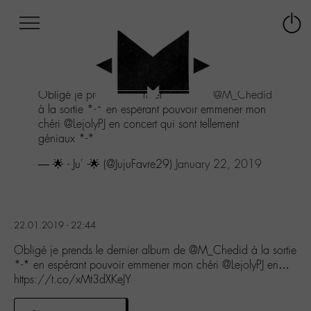
Afficher
Panneau de gestion des cookies
Labo
Connex
-
le
M-
menu
Aller
Obligé je prends le dernier album de
@M_Chedid
au
à la sortie *-* en espérant pouvoir emmener mon
menu
chéri @LejolyPJ en concert qui sont tellement
Aller
géniaux *-*
au
contenu
— 🌟 - Ju' -🌟 (@JujuFavre29)
January 22, 2019
Aller
à
la
recherche
22.01.2019 - 22:44
Obligé je prends le dernier album de @M_Chedid à la sortie
*-* en espérant pouvoir emmener mon chéri @LejolyPJ en…
https://t.co/xMt3dXKeJY