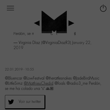
Afficher
Panneau de gestion des cookies
Labo
Connex
-
le
M-
menu
Aller
Perdón, se me ha colado una ‘s’ 🙏🏼
au
menu
— Virginia Díaz (@VirginiaDiazR3)
January 22,
Aller
2019
au
contenu
Aller
à
22.01.2019 - 10:55
la
recherche
@Bluencar @LowFestival @therattlesnakes @JadeBirdMusic
@LittleSimz
@MatthieuChedid
@foals @radio3_rne Perdón,
se me ha colado una ‘s’ 🙏🏼
Voir sur twitter