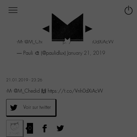
Afficher
Panneau de gestion des cookies
Labo
Connex
-
le
M-
menu
Aller
-M-
@M_Chedid
🙌
https://t.co/Vnh0dXiAcW
au
menu
— Pauli 🎨 (@paulidlux)
January 21, 2019
Aller
au
contenu
Aller
21.01.2019 - 23:26
à
la
-M- @M_Chedid 🙌 https://t.co/Vnh0dXiAcW
recherche
Voir sur twitter
0