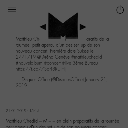
Afficher
Panneau de gestion des cookies
Labo
Connex
-
le
M-
menu
Aller
Matthieu Chedid - M - - en plein préparatifs de la
au
tournée, petit aperçu d’un des set -up de son
menu
nouveau concert. Première date Suisse le
Aller
27/1/19 @ Aréna Genève
#mathieuchedid
au
#nouvelalbum
#concert
#live
3ème Bureau
contenu
https://t.co/73q48RUIHj
Aller
à
— Disques Office (@DisquesOffice)
January 21,
la
2019
recherche
21.01.2019 - 15:15
Matthieu Chedid – M – – en plein préparatifs de la tournée,
petit aperçu d’un des set -up de son nouveau concert.…