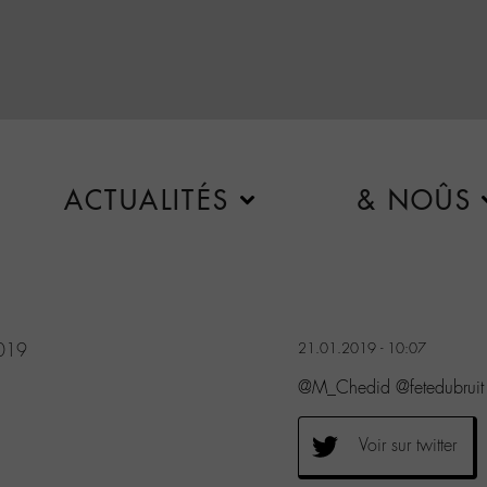
ACTUALITÉS
& NOÛS
2019
21.01.2019 - 10:07
@M_Chedid @fetedubruit Il
Voir sur twitter